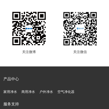
关注微博
关注微信
产品中心
家用净水
商用净水
户外净水
空气净化器
服务支持