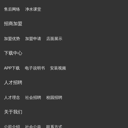
售后网络
净水课堂
招商加盟
加盟优势
加盟申请
店面展示
下载中心
APP下载
电子说明书
安装视频
人才招聘
人才理念
社会招聘
校园招聘
关于我们
公司介绍
社会公益
联系方式