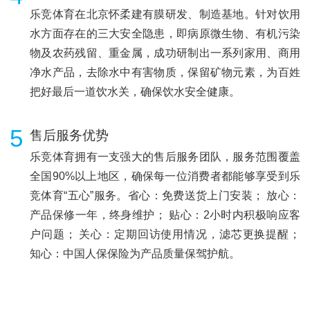
乐竞体育在北京怀柔建有膜研发、制造基地。针对饮用
水方面存在的三大安全隐患，即病原微生物、有机污染
物及农药残留、重金属，成功研制出一系列家用、商用
净水产品，去除水中有害物质，保留矿物元素，为百姓
把好最后一道饮水关，确保饮水安全健康。
5
售后服务优势
乐竞体育拥有一支强大的售后服务团队，服务范围覆盖
全国90%以上地区，确保每一位消费者都能够享受到乐
竞体育“五心”服务。省心：免费送货上门安装； 放心：
产品保修一年，终身维护； 贴心：2小时内积极响应客
户问题； 关心：定期回访使用情况，滤芯更换提醒；
知心：中国人保保险为产品质量保驾护航。