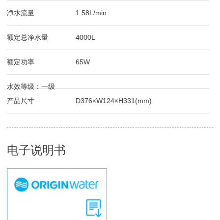
净水流量
1.58L/min
额定总净水量
4000L
额定功率
65W
水效等级：一级
产品尺寸
D376×W124×H331(mm)
电子说明书