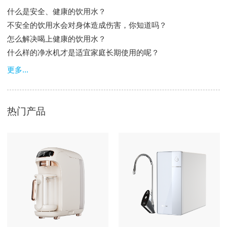
什么是安全、健康的饮用水？
不安全的饮用水会对身体造成伤害，你知道吗？
怎么解决喝上健康的饮用水？
什么样的净水机才是适宜家庭长期使用的呢？
更多...
热门产品