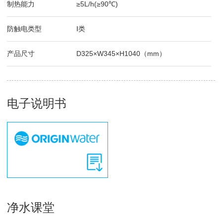
制热能力
≥5L/h(≥90℃)
防触电类型
Ⅰ类
产品尺寸
D325×W345×H1040（mm）
电子说明书
净水课堂