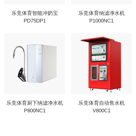
乐竞体育智能冲奶宝
乐竞体育纳滤净水机
PD75DP1
P1000NC1
乐竞体育厨下纳滤净水机
乐竞体育自动售水机
P800NC1
V800C1