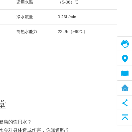
适用水温
（5-38）℃
净水流量
0.26L/min
制热水能力
22L/h（≥90℃）
在线客服
售后网络
电子说明书
全屋净水方案
堂
返回顶部
健康的饮用水？
水会对身体造成伤害，你知道吗？