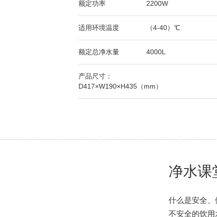
额定功率
2200W
适用环境温度
（4-40）℃
额定总净水量
4000L
产品尺寸：
D417×W190×H435（mm）
净水课
什么是安全、
不安全的饮用