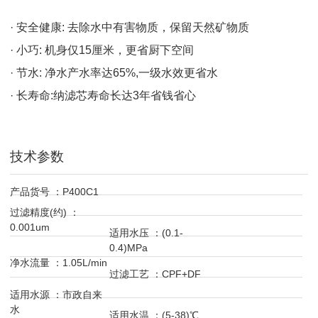
· 安全健康: 去除水中有害物质，保留天然矿物质
· 小巧: 机身仅15厘米，更省厨下空间
· 节水: 净水产水率达65%,一级水效更省水
· 长寿命:纳滤芯寿命长达3年省钱省心
技术参数
产品货号 ：P400C1
过滤精度(约) ：
0.001um
适用水压 ：(0.1-
0.4)MPa
净水流量 ：1.05L/min
过滤工艺 ：CPF+DF
适用水源 ：市政自来
水
适用水温 ：(5-38)℃