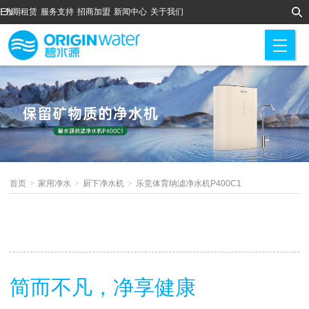
EN
分期租赁
服务支持
招商加盟
新闻中心
关于我们
M
首页
>
家用净水
>
厨下净水机
>
乐竞体育纳滤净水机P400C1
简而不凡，净享健康