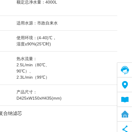
额定总净水量：4000L
适用水源：市政自来水
使用环境：(4-40)℃，
湿度≤90%(25℃时)
热水流量：
2.5L/min（80℃、
在线客服
90℃）、
2.3L/min（99℃）
售后网络
产品尺寸：
D425xW150xH435(mm)
电子说明书
体式复合纳滤芯
全屋净水方案