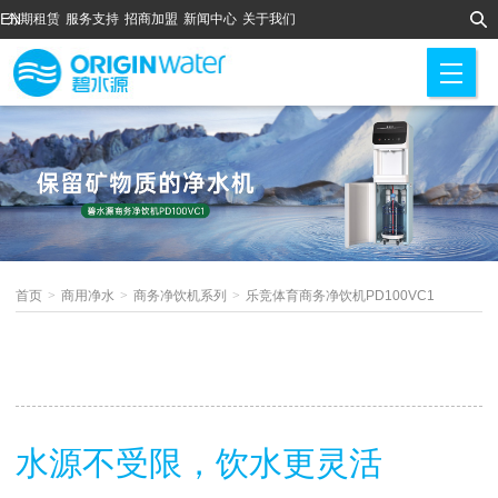
EN
分期租赁
服务支持
招商加盟
新闻中心
关于我们
M
首页
>
商用净水
>
商务净饮机系列
>
乐竞体育商务净饮机PD100VC1
水源不受限，饮水更灵活