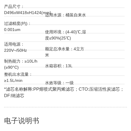
产品尺寸：
D496xW418xH1424(mm)
适用水源：桶装自来水
过滤精度(约)：
0.001um
使用环境：(4-40)℃,湿
度≤90%(25℃)
适用电源：
额定总净水量：4立方
220V~/50Hz
米
制热能力：≥10L/h
水箱容积：13L
(≥90°C)
整机出水流量：
≥1.5L/min
水效等级：一级
*滤芯名称解释:PP熔喷式聚丙烯滤芯；CTO:压缩活性炭滤芯；
DF:纳滤芯
电子说明书