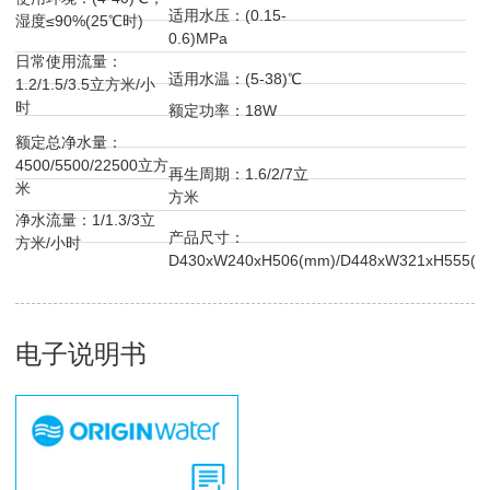
适用水压：(0.15-
湿度≤90%(25℃时)
0.6)MPa
日常使用流量：
适用水温：(5-38)℃
1.2/1.5/3.5立方米/小
时
额定功率：18W
额定总净水量：
4500/5500/22500立方
再生周期：1.6/2/7立
米
方米
净水流量：1/1.3/3立
产品尺寸：
方米/小时
D430xW240xH506(mm)/D448xW321xH555(m
电子说明书