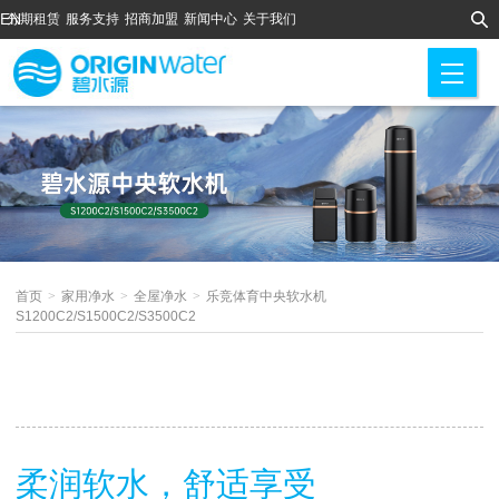
EN
分期租赁
服务支持
招商加盟
新闻中心
关于我们
M
首页
>
家用净水
>
全屋净水
>
乐竞体育中央软水机
S1200C2/S1500C2/S3500C2
柔润软水，舒适享受