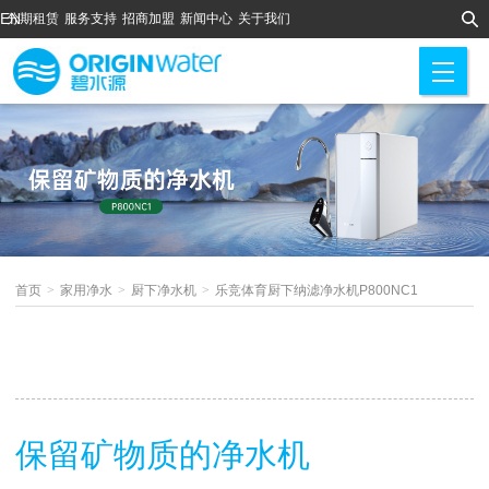
EN
分期租赁
服务支持
招商加盟
新闻中心
关于我们
M
首页
>
家用净水
>
厨下净水机
>
乐竞体育厨下纳滤净水机P800NC1
保留矿物质的净水机