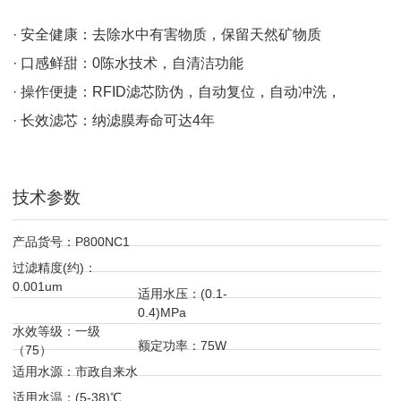
· 安全健康：去除水中有害物质，保留天然矿物质
· 口感鲜甜：0陈水技术，自清洁功能
· 操作便捷：RFID滤芯防伪，自动复位，自动冲洗，
· 长效滤芯：纳滤膜寿命可达4年
技术参数
产品货号：P800NC1
过滤精度(约)：
0.001um
适用水压：(0.1-
0.4)MPa
水效等级：一级
额定功率：75W
（75）
适用水源：市政自来水
适用水温：(5-38)℃