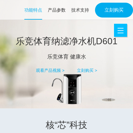
功能特点
产品参数
技术支持
立刻购买
M
乐竞体育纳滤净水机D601
乐竞体育 健康水
观看产品视频 >
立刻购买 >
核“芯”科技