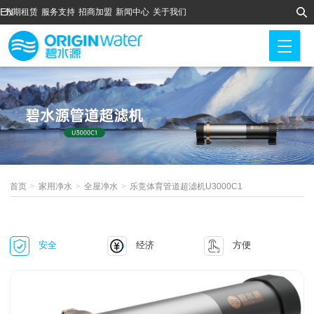
EN
分期租赁
服务支持
招商加盟
新闻中心
关于我们
M
首页
>
家用净水
>
全屋净水
>
乐竞体育管道超滤机U3000C1
安全
经济
方便