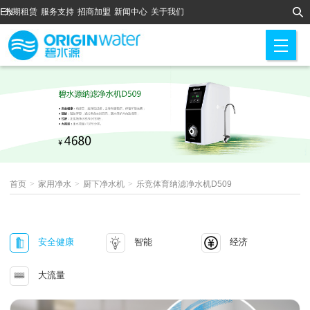
EN
分期租赁
服务支持
招商加盟
新闻中心
关于我们
M
首页
>
家用净水
>
厨下净水机
>
乐竞体育纳滤净水机D509
安全健康
智能
经济
大流量