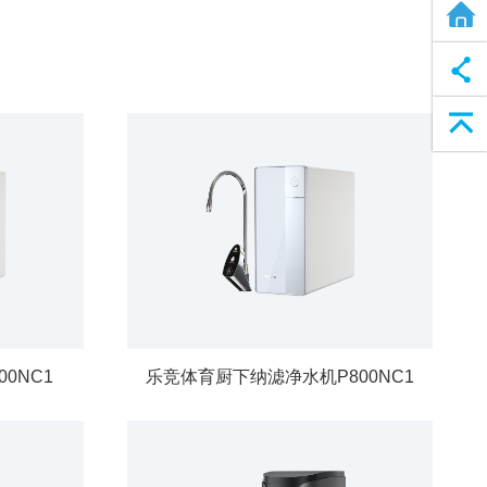
全屋净水方案
返回顶部
0NC1
乐竞体育厨下纳滤净水机P800NC1