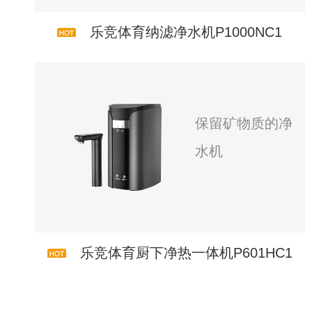
乐竞体育纳滤净水机P1000NC1
保留矿物质的净
水机
乐竞体育厨下净热一体机P601HC1