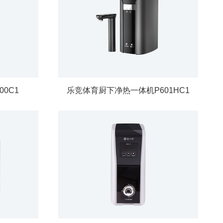
0C1
乐竞体育厨下净热一体机P601HC1