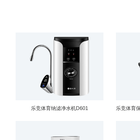
乐竞体育纳滤净水机D601