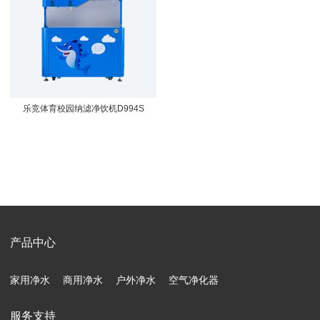
乐竞体育校园纳滤净饮机D994S
产品中心
家用净水
商用净水
户外净水
空气净化器
服务支持